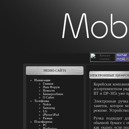
МЕНЮ САЙТА
ЭЛЕКТРОННЫЕ ЦИФРОВ
Навигация
Главная
Корейская компани
Наш Форум
ассортиментном ряд
Новости
BT и DP-305i уже п
Баннерообмен
О Сайте
Телефоны
Электронная ручк
Nokia
заметок, которое 
Samsung
режиме. Устройство
LG
iPhone/iPod
Ручка подходит дл
Разные
Платформы
обычной бумаге с 
PC
как указку, если п
PlatStation