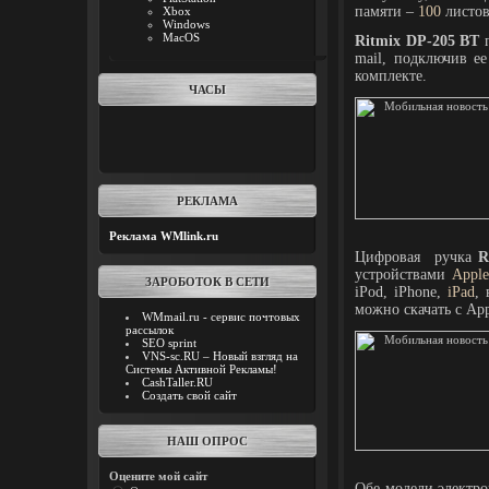
памяти –
100
листов
Xbox
Windows
MacOS
Ritmix DP-205 BT
п
mail, подключив е
комплекте.
ЧАСЫ
РЕКЛАМА
Реклама WMlink.ru
Цифровая ручка
R
устройствами
Appl
ЗАРОБОТОК В СЕТИ
iPod, iPhone,
iPad
,
можно скачать с
App
WMmail.ru - сервис почтовых
рассылок
SEO sprint
VNS-sc.RU – Новый взгляд на
Системы Активной Рекламы!
CashTaller.RU
Создать свой сайт
НАШ ОПРОС
Оцените мой сайт
Обе модели электро