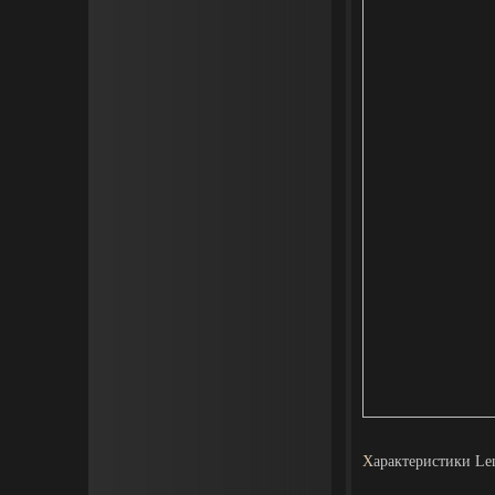
Х
арактеристики Len