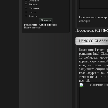
Отлично
Хорошо
Неплохо
Плохо
Ужасно
Обе модели электр
сегодня.
Результаты
|
Архив опросов
Всего ответов:
4
Просмотров: 902 | До
LENOVO CLASSM
Компания Lenovo р
решения Intel Clas
10-дюймовая модел
корпус скругленно
вряд ли будет чр
защитных опций в
клавиатуры и так д
точная цена не со
весной.