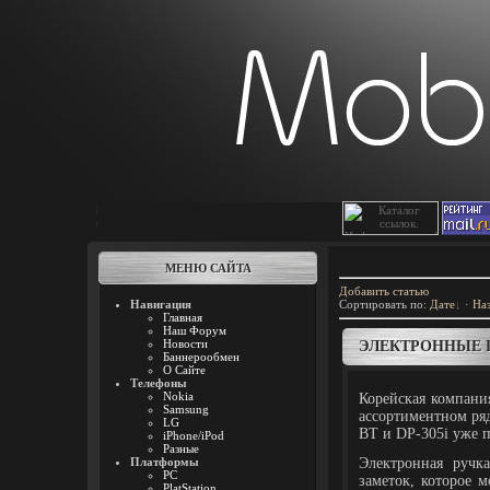
МЕНЮ САЙТА
Добавить статью
Навигация
Сортировать по
:
Дате
·
На
Главная
Наш Форум
Новости
ЭЛЕКТРОННЫЕ Ц
Баннерообмен
О Сайте
Телефоны
Nokia
Корейская компани
Samsung
ассортиментном ря
LG
BT и DP-305i уже п
iPhone/iPod
Разные
Платформы
Электронная ручк
PC
заметок, которое 
PlatStation