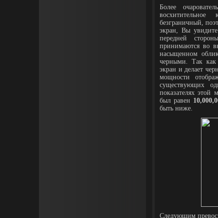
Более очаровате
восхитительное 
безграничный, поэт
экран, Вы увидите
передней сторо
принимаются во вн
насыщенном облик
черными. Так как 
экран и делает че
мощности отобра
существующих од
показателях этой 
был равен
10,000,
быть ниже.
Следующим превос