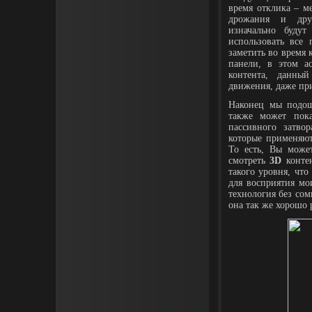
время отклика – м
дрожания и дру
изначально будут
использовать все 
заметить во время
панели, в этом а
контента, данн
движения, даже пр
Наконец мы подо
также может пок
пассивного затво
которые применяю
То есть, Вы може
смотреть
3D
контен
такого уровня, чт
для восприятия мо
технология без сом
она так же хорошо 