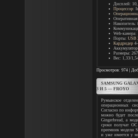
Дисплей: 10
Процессор
: 
Операционна
Оперативная 
Накопитель: 
Коммуникац
Web-камера:
Порты:
USB
Кардридер
4-
Аккумулятор
Размеры: 267
Вес: 1,33/1,5
Просмотров: 974 | До
SAMSUNG GALAX
3 И 5 — FROYO
Румынское отделе
операционных си
Согласно по инфор
можно будет посл
Gingerbread, а мо
сроки получат
ОС
преемник модели
S
и уже имеется у м