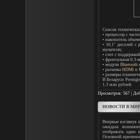
Список технически
• процессор с част
• накопитель объем
• 10,1" дисплей с
мультитач;
• слот с поддержко
• фронтальная 0,3-
• модули
Bluetooth
• разъемы
HDMI
и
• размеры планшета
В Беларуси Prestig
1,3 млн рублей.
Просмотров: 567 | До
НОВОСТИ В МИР
Впервые взглянув
ожидала возникн
отображать одни и
Основной причиной