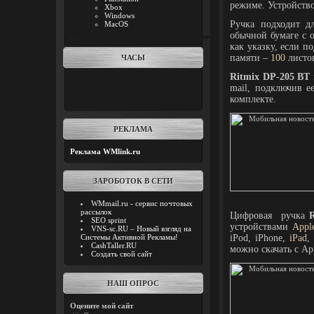
режиме. Устройств
Xbox
Windows
Ручка подходит д
MacOS
обычной бумаге с 
как указку, если п
памяти –
100
листо
ЧАСЫ
Ritmix DP-205 BT
mail, подключив е
комплекте.
РЕКЛАМА
Реклама WMlink.ru
ЗАРОБОТОК В СЕТИ
WMmail.ru - сервис почтовых
рассылок
Цифровая ручка
R
SEO sprint
устройствами
Appl
VNS-sc.RU – Новый взгляд на
Системы Активной Рекламы!
iPod, iPhone,
iPad
,
CashTaller.RU
можно скачать с
Ap
Создать свой сайт
НАШ ОПРОС
Оцените мой сайт