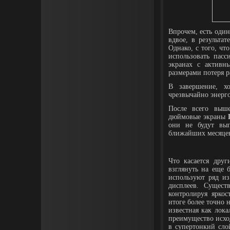
Впрочем, есть один
вдвое, в результа
Однако, с того, что
использовать пас
экранах с активн
размерами потеря р
В завершение, х
чрезвычайно энерг
После всего выше
дюймовые экраны
они не будут вы
ближайших месяце
Что касается дру
взглянуть на еще
используют ряд и
дисплеев. Сущест
контролируя яркос
итоге более точно 
известная как лока
преимущество исхо
в супертонкий сло