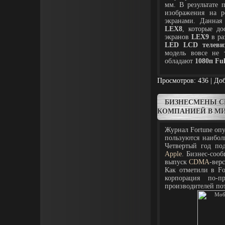
мм. В результате 
изображения на 
экранами. Данная
LEX8
, которые д
экранов
LEX9
в ра
LED LCD телеви
модель вовсе не
обладают
1080п Fu
Просмотров: 436 | До
БИЗНЕСМЕНЫ С
КОМПАНИЕЙ В М
Журнал Fortune оп
пользуются наибо
Четвертый год под
Apple
. Бизнес-соо
выпуск
CDMA
-вер
Как отметили в Fo
корпорация по-п
производителей по