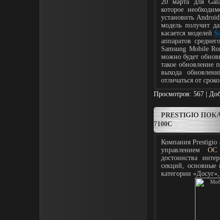
20 марта для Gal
которое необходи
установить Android
модель получит 
касается моделей
S
аппаратов средне
Samsung
Mobile Rom
можно будет обнови
такое обновление п
выхода обновлени
отличаться от срок
Просмотров: 567 | До
PRESTIGIO ПОК
7100C
Компания Prestigio
управлением
ОС
достоинства инте
секций, основные 
категории «Досуг»,